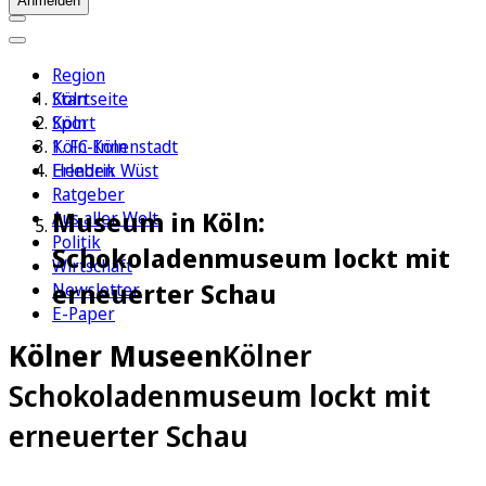
Anmelden
Region
Köln
Startseite
Sport
Köln
1. FC Köln
Köln-Innenstadt
Erleben
Hendrik Wüst
Ratgeber
Museum in Köln:
Aus aller Welt
Politik
Schokoladenmuseum lockt mit
Wirtschaft
erneuerter Schau
Newsletter
E-Paper
Kölner Museen
Kölner
Schokoladenmuseum lockt mit
erneuerter Schau