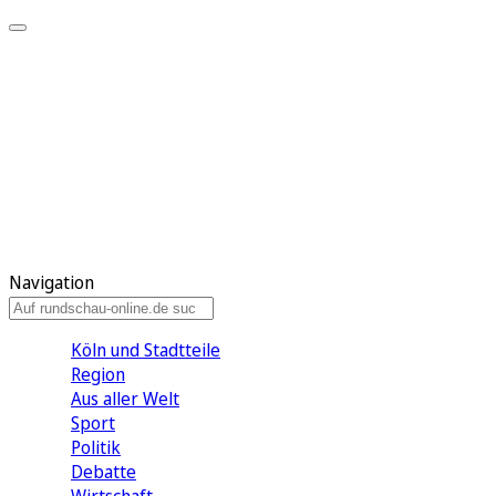
Meine KR
Meine Artikel
Meine Region
Meine Newsletter
Gewinnspiele
Mein Rundschau PLUS
Mein E-Paper
Navigation
Köln und Stadtteile
Region
Aus aller Welt
Sport
Politik
Debatte