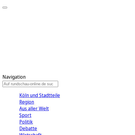
Meine KR
Meine Artikel
Meine Region
Meine Newsletter
Gewinnspiele
Mein Rundschau PLUS
Mein E-Paper
Navigation
Köln und Stadtteile
Region
Aus aller Welt
Sport
Politik
Debatte