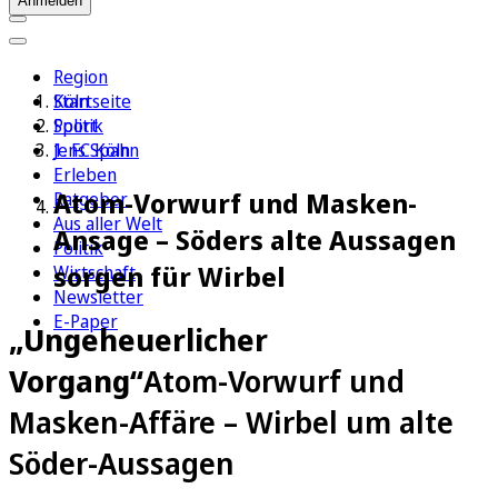
Anmelden
Region
Köln
Startseite
Sport
Politik
1. FC Köln
Jens Spahn
Erleben
Atom-Vorwurf und Masken-
Ratgeber
Aus aller Welt
Ansage – Söders alte Aussagen
Politik
sorgen für Wirbel
Wirtschaft
Newsletter
E-Paper
„Ungeheuerlicher
Vorgang“
Atom-Vorwurf und
Masken-Affäre – Wirbel um alte
Söder-Aussagen