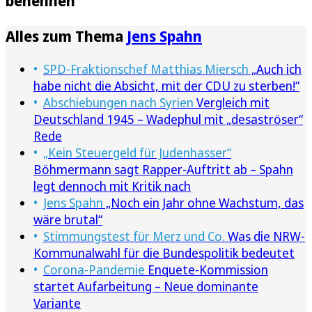
benennen
Alles zum Thema
Jens Spahn
SPD-Fraktionschef Matthias Miersch
„Auch ich
habe nicht die Absicht, mit der CDU zu sterben!“
Abschiebungen nach Syrien
Vergleich mit
Deutschland 1945 – Wadephul mit „desaströser“
Rede
„Kein Steuergeld für Judenhasser“
Böhmermann sagt Rapper-Auftritt ab – Spahn
legt dennoch mit Kritik nach
Jens Spahn
„Noch ein Jahr ohne Wachstum, das
wäre brutal“
Stimmungstest für Merz und Co.
Was die NRW-
Kommunalwahl für die Bundespolitik bedeutet
Corona-Pandemie
Enquete-Kommission
startet Aufarbeitung – Neue dominante
Variante