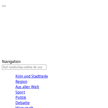
Meine KR
Meine Artikel
Meine Region
Meine Newsletter
Gewinnspiele
Mein Rundschau PLUS
Mein E-Paper
Navigation
Köln und Stadtteile
Region
Aus aller Welt
Sport
Politik
Debatte