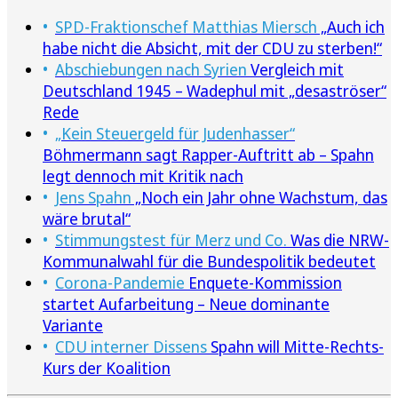
SPD-Fraktionschef Matthias Miersch
„Auch ich
habe nicht die Absicht, mit der CDU zu sterben!“
Abschiebungen nach Syrien
Vergleich mit
Deutschland 1945 – Wadephul mit „desaströser“
Rede
„Kein Steuergeld für Judenhasser“
Böhmermann sagt Rapper-Auftritt ab – Spahn
legt dennoch mit Kritik nach
Jens Spahn
„Noch ein Jahr ohne Wachstum, das
wäre brutal“
Stimmungstest für Merz und Co.
Was die NRW-
Kommunalwahl für die Bundespolitik bedeutet
Corona-Pandemie
Enquete-Kommission
startet Aufarbeitung – Neue dominante
Variante
CDU interner Dissens
Spahn will Mitte-Rechts-
Kurs der Koalition