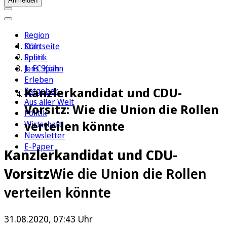
Anmelden
Region
Köln
Startseite
Sport
Politik
1. FC Köln
Jens Spahn
Erleben
Kanzlerkandidat und CDU-
Ratgeber
Aus aller Welt
Vorsitz: Wie die Union die Rollen
Politik
verteilen könnte
Wirtschaft
Newsletter
E-Paper
Kanzlerkandidat und CDU-
Vorsitz
Wie die Union die Rollen
verteilen könnte
31.08.2020, 07:43 Uhr