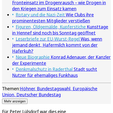
Fronteinsatz im Drogenrausch – wie Drogen in
den Kriegen zum Einsatz kamen
Rotary und die Nazi-Zeit
Wie Clubs ihre
prominentesten Mitglieder verstießen
Figuren, Öldgemälde, Kupferstiche
Kunsttage
in Hennef sind noch bis Sonntag geöffnet
Leserbriefe zur EU-Wurst-Regel
Was, wenn
jemand denkt, Hafermilch kommt von der
Haferkuh?
Neue Biographie
Konrad Adenauer, der Kanzler
der Experimente
Denkmalschutz in Raderthal
Stadt sucht
Nutzer für ehemaliges Funkhaus
Themen:
Höhner
Bundestagswahl
Europäische
Union
Deutscher Bundestag
Mehr anzeigen
Für Peter Lülsdorf war dies eine