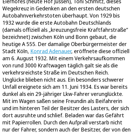
Eierhofes (heute Hof Jüssen), Toni Schmitz, dieses
Wegekreuz in Gedenken an den ersten deutschen
Autobahnverkehrstoten überhaupt. Von 1929 bis
1932 wurde die erste Autobahn Deutschlands
(damals offiziell als „kreuzungsfreie Kraftfahrstraße“
bezeichnet) zwischen Köln und Bonn gebaut, die
heutige A 555. Der damalige Oberbürgermeister der
Stadt Köln,
Konrad Adenauer
, eröffnete diese offiziell
am 6. August 1932. Mit einem Verkehrsaufkommen
von rund 3000 Kraftwagen täglich galt sie als die
verkehrsreichste Straße im Deutschen Reich.
Unglücke blieben nicht aus. Ein besonders schwerer
Unfall ereignete sich am 11. Juni 1934. Es war bereits
dunkel als ein 29-jähriger Lkw-Fahrer verunglückte.
Mit im Wagen saßen seine Freundin als Beifahrerin
und im hinteren Teil der Besitzer des Lasters, der sich
dort ausruhte und schlief. Beladen war das Gefährt
mit Papierrollen. Durch den Aufprall verstarb nicht
nur der Fahrer, sondern auch der Besitzer, der von den