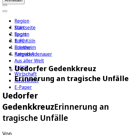
Anmelden
Region
Köln
Startseite
Sport
Region
1. FC Köln
Bonn
Erleben
Bornheim
Ratgeber
Konrad Adenauer
Aus aller Welt
Uedorfer Gedenkkreuz
Politik
Wirtschaft
Erinnerung an tragische Unfälle
Newsletter
E-Paper
Uedorfer
Gedenkkreuz
Erinnerung an
tragische Unfälle
Von