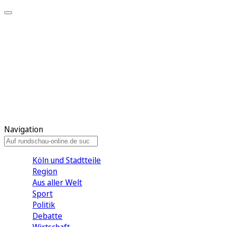
Meine KR
Meine Artikel
Meine Region
Meine Newsletter
Gewinnspiele
Mein Rundschau PLUS
Mein E-Paper
Navigation
Köln und Stadtteile
Region
Aus aller Welt
Sport
Politik
Debatte