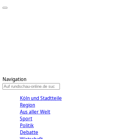
Meine KR
Meine Artikel
Meine Region
Meine Newsletter
Gewinnspiele
Mein Rundschau PLUS
Mein E-Paper
Navigation
Köln und Stadtteile
Region
Aus aller Welt
Sport
Politik
Debatte