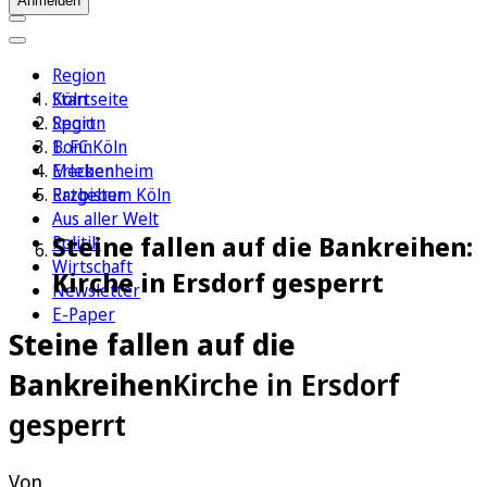
Anmelden
Region
Köln
Startseite
Sport
Region
1. FC Köln
Bonn
Erleben
Meckenheim
Ratgeber
Erzbistum Köln
Aus aller Welt
Steine fallen auf die Bankreihen:
Politik
Wirtschaft
Kirche in Ersdorf gesperrt
Newsletter
E-Paper
Steine fallen auf die
Bankreihen
Kirche in Ersdorf
gesperrt
Von