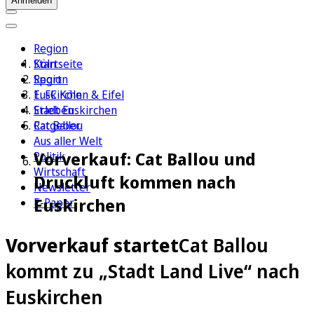
Anmelden
Region
Köln
Startseite
Sport
Region
1. FC Köln
Euskirchen & Eifel
Erleben
Stadt Euskirchen
Ratgeber
Cat Ballou
Aus aller Welt
Vorverkauf: Cat Ballou und
Politik
Wirtschaft
Druckluft kommen nach
Newsletter
Euskirchen
E-Paper
Vorverkauf startet
Cat Ballou
kommt zu „Stadt Land Live“ nach
Euskirchen