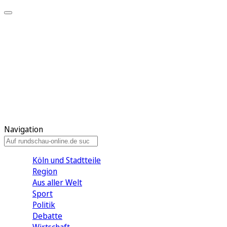
Meine KR
Meine Artikel
Meine Region
Meine Newsletter
Gewinnspiele
Mein Rundschau PLUS
Mein E-Paper
Navigation
Köln und Stadtteile
Region
Aus aller Welt
Sport
Politik
Debatte