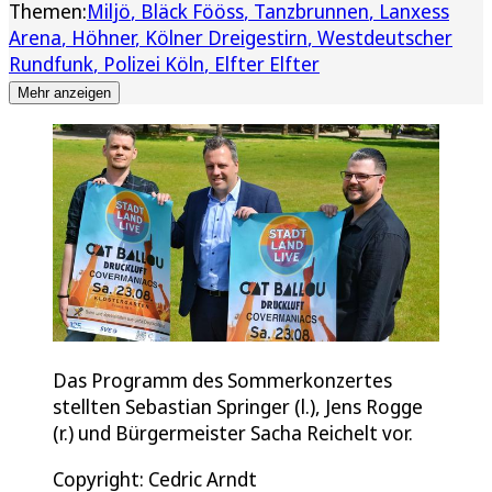
Themen:
Miljö
Bläck Fööss
Tanzbrunnen
Lanxess
Arena
Höhner
Kölner Dreigestirn
Westdeutscher
Rundfunk
Polizei Köln
Elfter Elfter
Mehr anzeigen
Das Programm des Sommerkonzertes
stellten Sebastian Springer (l.), Jens Rogge
(r.) und Bürgermeister Sacha Reichelt vor.
Copyright: Cedric Arndt