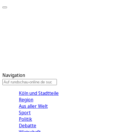
Meine KR
Meine Artikel
Meine Region
Meine Newsletter
Gewinnspiele
Mein Rundschau PLUS
Mein E-Paper
Navigation
Köln und Stadtteile
Region
Aus aller Welt
Sport
Politik
Debatte