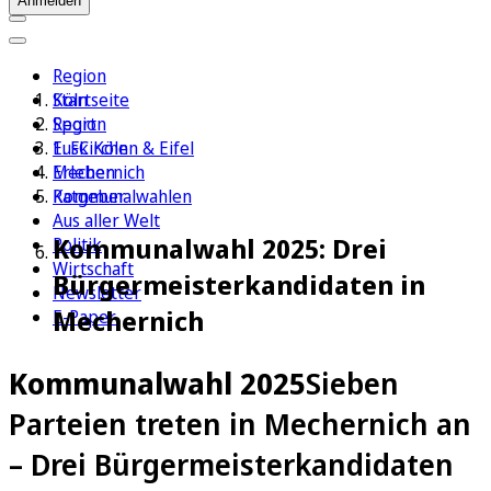
Anmelden
Region
Köln
Startseite
Sport
Region
1. FC Köln
Euskirchen & Eifel
Erleben
Mechernich
Ratgeber
Kommunalwahlen
Aus aller Welt
Kommunalwahl 2025: Drei
Politik
Wirtschaft
Bürgermeisterkandidaten in
Newsletter
Mechernich
E-Paper
Kommunalwahl 2025
Sieben
Parteien treten in Mechernich an
– Drei Bürgermeisterkandidaten