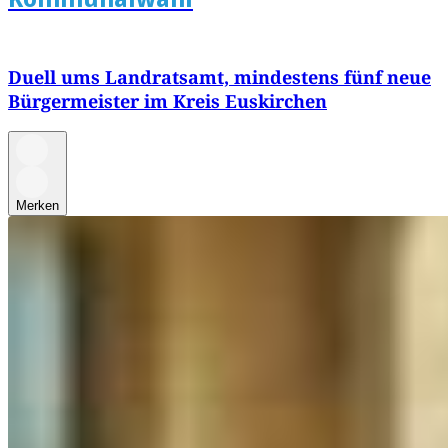
Duell ums Landratsamt, mindestens fünf neue
Bürgermeister im Kreis Euskirchen
Merken