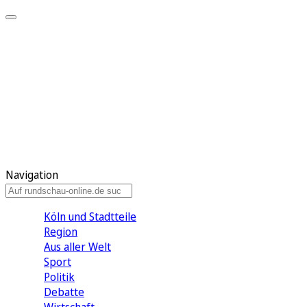
Meine KR
Meine Artikel
Meine Region
Meine Newsletter
Gewinnspiele
Mein Rundschau PLUS
Mein E-Paper
Navigation
Köln und Stadtteile
Region
Aus aller Welt
Sport
Politik
Debatte