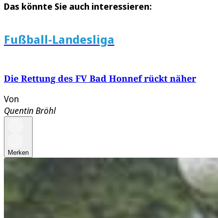
Das könnte Sie auch interessieren:
Fußball-Landesliga
Die Rettung des FV Bad Honnef rückt näher
Von
Quentin Bröhl
Merken