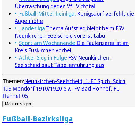
Überraschung gegen VfL Vichttal
Fußball-Mittelrheinliga:
Königsdorf verfehlt die
Augenhöhe
Landesliga
Thema Aufstieg bleibt beim FSV
Neunkirchen-Seelscheid vorerst tabu
Sport am Wochenende
Die Faulenzerei ist im
Kreis Euskirchen vorbei
Achter Sieg in Folge
FSV Neunkirchen-
Seelscheid baut Tabellenführung aus
Themen:
Neunkirchen-Seelscheid
1. FC Spich
Spich
TuS Mondorf 1910/1920 e.V.
FV Bad Honnef
FC
Hennef 05
Mehr anzeigen
Fußball-Bezirksliga