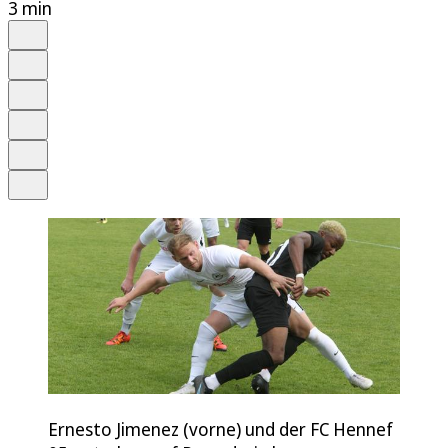
3 min
Auf Google bevorzugen
Anhören
Schrift
Merken
Drucken
Teilen
Ernesto Jimenez (vorne) und der FC Hennef