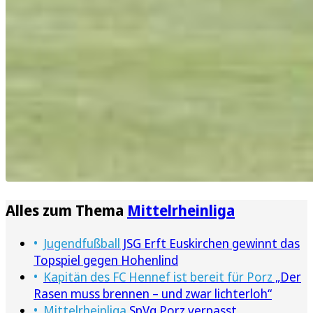
Alles zum Thema
Mittelrheinliga
Jugendfußball
JSG Erft Euskirchen gewinnt das
Topspiel gegen Hohenlind
Kapitän des FC Hennef ist bereit für Porz
„Der
Rasen muss brennen – und zwar lichterloh“
Mittelrheinliga
SpVg Porz verpasst