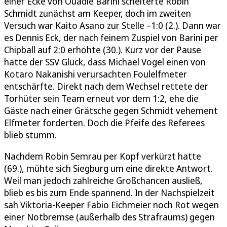
einer Ecke von Ouadie Barini scheiterte Robin
Schmidt zunächst am Keeper, doch im zweiten
Versuch war Kaito Asano zur Stelle –1:0 (2.). Dann war
es Dennis Eck, der nach feinem Zuspiel von Barini per
Chipball auf 2:0 erhöhte (30.). Kurz vor der Pause
hatte der SSV Glück, dass Michael Vogel einen von
Kotaro Nakanishi verursachten Foulelfmeter
entschärfte. Direkt nach dem Wechsel rettete der
Torhüter sein Team erneut vor dem 1:2, ehe die
Gäste nach einer Grätsche gegen Schmidt vehement
Elfmeter forderten. Doch die Pfeife des Referees
blieb stumm.
Nachdem Robin Semrau per Kopf verkürzt hatte
(69.), mühte sich Siegburg um eine direkte Antwort.
Weil man jedoch zahlreiche Großchancen ausließ,
blieb es bis zum Ende spannend. In der Nachspielzeit
sah Viktoria-Keeper Fabio Eichmeier noch Rot wegen
einer Notbremse (außerhalb des Strafraums) gegen