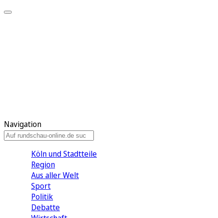
Meine KR
Meine Artikel
Meine Region
Meine Newsletter
Gewinnspiele
Mein Rundschau PLUS
Mein E-Paper
Navigation
Köln und Stadtteile
Region
Aus aller Welt
Sport
Politik
Debatte