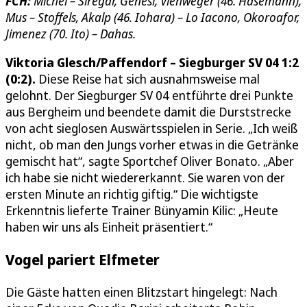
FCH:
Michel – Siregar, Genesi, Viehweger (46. Hasemann),
Mus – Stoffels, Akalp (46. Iohara) – Lo Iacono, Okoroafor,
Jimenez (70. Ito) – Dahas.
Viktoria Glesch/Paffendorf – Siegburger SV 04 1:2
(0:2).
Diese Reise hat sich ausnahmsweise mal
gelohnt. Der Siegburger SV 04 entführte drei Punkte
aus Bergheim und beendete damit die Durststrecke
von acht sieglosen Auswärtsspielen in Serie. „Ich weiß
nicht, ob man den Jungs vorher etwas in die Getränke
gemischt hat“, sagte Sportchef Oliver Bonato. „Aber
ich habe sie nicht wiedererkannt. Sie waren von der
ersten Minute an richtig giftig.“ Die wichtigste
Erkenntnis lieferte Trainer Bünyamin Kilic: „Heute
haben wir uns als Einheit präsentiert.“
Vogel pariert Elfmeter
Die Gäste hatten einen Blitzstart hingelegt: Nach