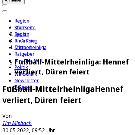
Anmelden
Region
Köln
Startseite
Sport
Region
1. FC Köln
Rhein-Sieg
Erleben
Mittelrheinliga
Ratgeber
Fußball-Mittelrheinliga: Hennef
Aus aller Welt
Politik
verliert, Düren feiert
Wirtschaft
Newsletter
Fußball-Mittelrheinliga
Hennef
E-Paper
verliert, Düren feiert
Von
Tim Miebach
30.05.2022, 09:52 Uhr