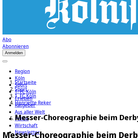
Abo
Abonnieren
Anmelden
Region
Köln
Startseite
Sport
Sport
1. FC Köln
1. FC Köln
Erleben
Henriette Reker
Ratgeber
Aus aller Welt
Messer-Choreographie beim Derby:
Politik
Wirtschaft
Newsletter
Messer-Choreographie beim Derb