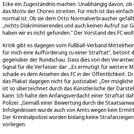
Ecke ein Zugeständnis machen. Unabhängig davon, ob es 
das Motiv der Choreo streiten. Für mich ist das einfach 
normal ist. Ob sie dem Otto Normalverbraucher gefällt
„nichts Diskriminierendes und auch keinen Aufruf zur 
haben wir es nicht gefunden.“ Der Vorstand des FC wol
Kritik gibt es dagegen vom Fußball-Verband Mittelrhein
für mich eine Aufforderung zu einer Straftat“, betont 
gegenüber der Rundschau. Dass dies von den Verantwort
Signal für die Verfasser dar: „Es ermutigt für weiter
schade es dem Ansehen des FC in der Öffentlichkeit. Dr
das Plakat dagegen nicht für justiziabel: „Der möglic
ist so überzeichnet durch das Künstlerische der Darst
kann. Ich halte den Anfangsverdacht einer Straftat dahe
Polizei: „Gemäß einer Bewertung durch die Staatsanwalts
Infolgedessen wurde auch von Amts wegen kein Ermittl
Der Kriminalpolizei würden bislang keine Strafanzeigen
vorliegen.