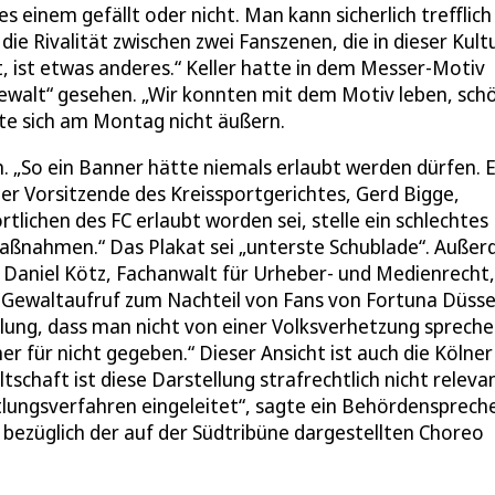
einem gefällt oder nicht. Man kann sicherlich trefflich
die Rivalität zwischen zwei Fanszenen, die in dieser Kult
, ist etwas anderes.“ Keller hatte in dem Messer-Motiv
Gewalt“ gesehen. „Wir konnten mit dem Motiv leben, sch
lte sich am Montag nicht äußern.
. „So ein Banner hätte niemals erlaubt werden dürfen. E
der Vorsitzende des Kreissportgerichtes, Gerd Bigge,
lichen des FC erlaubt worden sei, stelle ein schlechtes
e Maßnahmen.“ Das Plakat sei „unterste Schublade“. Auße
. Daniel Kötz, Fachanwalt für Urheber- und Medienrecht,
he Gewaltaufruf zum Nachteil von Fans von Fortuna Düsse
ellung, dass man nicht von einer Volksverhetzung sprech
r für nicht gegeben.“ Dieser Ansicht ist auch die Kölner
chaft ist diese Darstellung strafrechtlich nicht relevan
ungsverfahren eingeleitet“, sagte ein Behördenspreche
 bezüglich der auf der Südtribüne dargestellten Choreo