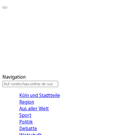
Meine KR
Meine Artikel
Meine Region
Meine Newsletter
Gewinnspiele
Mein Rundschau PLUS
Mein E-Paper
Navigation
Köln und Stadtteile
Region
Aus aller Welt
Sport
Politik
Debatte