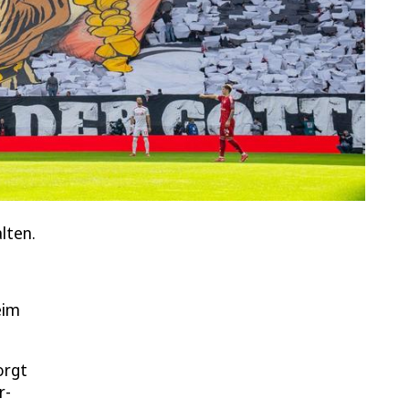
lten.
eim
orgt
r-