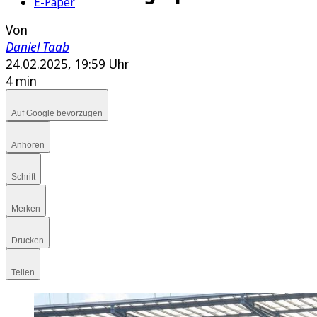
E-Paper
Von
Daniel Taab
24.02.2025, 19:59 Uhr
4 min
Auf Google bevorzugen
Anhören
Schrift
Merken
Drucken
Teilen