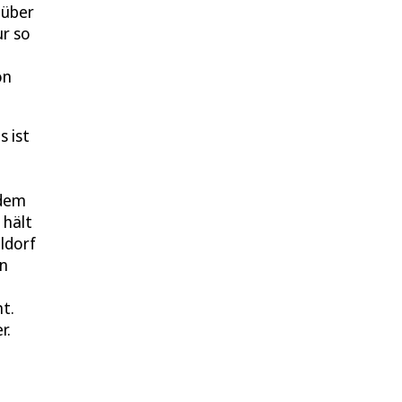
 über
ur so
ön
s ist
rdem
 hält
ldorf
en
t.
r.