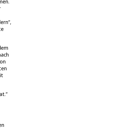
men.
r
ern“,
te
 dem
nach
von
rten
it
at.
en