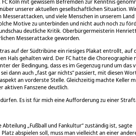
1. FC Köln mit gewissem Befremden zur Kenntnis genom
enüber unserer aktuellen gesellschaftlichen Situation. Wi
von Messerattacken, und viele Menschen in unserem Land
lche Motive zu unterbinden und nicht auch noch zu förd
undschau deutliche Kritik. Oberbürgermeisterin Henriet
hrlichen Messerattacke geworden.
as auf der Südtribüne ein riesiges Plakat entrollt, auf
den Hals gehalten wird. Der FC hatte die Choreographie 
 unter der Bedingung, dass es im Gegenzug rund um das 
Es sei dann auch „fast gar nichts“ passiert, mit diesen Wo
aspekt an vorderste Stelle. Gleichzeitig machte Keller m
r aktiven Fanszene deutlich.
ürfen. Es ist für mich eine Aufforderung zu einer Straft
Abteilung „Fußball und Fankultur“ zuständig ist, sagte
 Platz abspielen soll, muss man vielleicht an einer ander