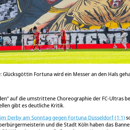
 Glücksgöttin Fortuna wird ein Messer an den Hals geha
en“ auf die umstrittene Choreographie der FC-Ultras b
en gibt es deutliche Kritik.
eim Derby am Sonntag gegen Fortuna Düsseldorf (1:1)
s
Oberbürgermeisterin und die Stadt Köln haben das Banne