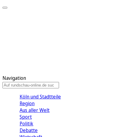
Meine KR
Meine Artikel
Meine Region
Meine Newsletter
Gewinnspiele
Mein Rundschau PLUS
Mein E-Paper
Navigation
Köln und Stadtteile
Region
Aus aller Welt
Sport
Politik
Debatte