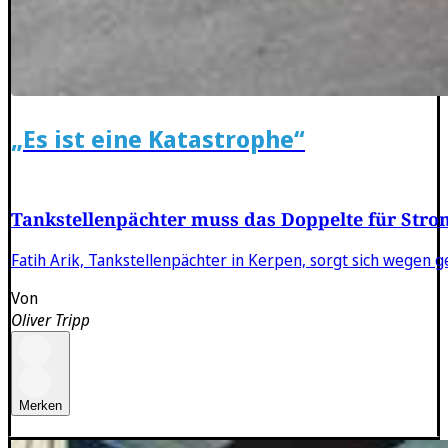
„Es ist eine Katastrophe“
Tankstellenpächter muss das Doppelte für Stro
Fatih Arik, Tankstellenpächter in Kerpen, sorgt sich wegen 
Von
Oliver Tripp
Merken