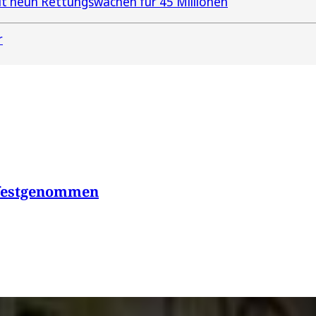
t neun Rettungswachen für 45 Millionen
r
n festgenommen