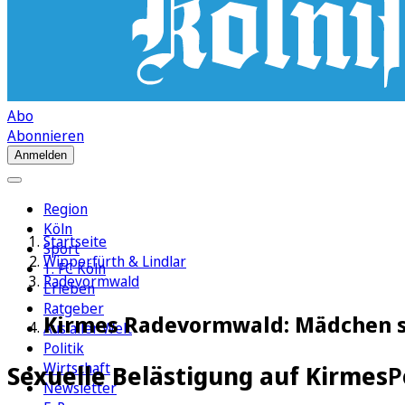
Abo
Abonnieren
Anmelden
Region
Köln
Startseite
Sport
Wipperfürth & Lindlar
1. FC Köln
Radevormwald
Erleben
Ratgeber
Kirmes Radevormwald: Mädchen sex
Aus aller Welt
Politik
Wirtschaft
Sexuelle Belästigung auf Kirmes
P
Newsletter