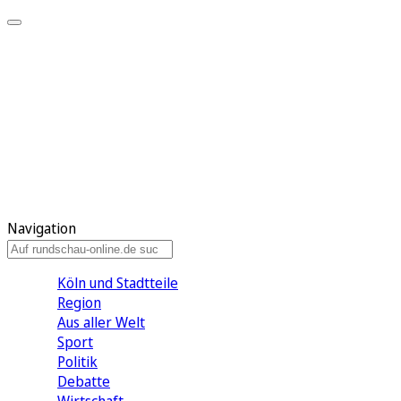
Meine KR
Meine Artikel
Meine Region
Meine Newsletter
Gewinnspiele
Mein Rundschau PLUS
Mein E-Paper
Navigation
Köln und Stadtteile
Region
Aus aller Welt
Sport
Politik
Debatte