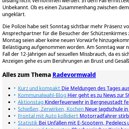
bislang nicht vernommen werden. In dem Fall ermitte
Unbekannt. Ob es einen Zusammenhang zwischen dem V
ungeklärt.
Die Polizei habe seit Sonntag sichtbar mehr Präsenz vo
Ansprechpartner für die Besucher der Schützenkirmes
Montag seien aber keine neuen Vorwürfe hinzugekomm
Belästigung aufgenommen worden. Am Sonntag war noc
Fall der 12-Jährigen auf sexuellen Missbrauch, da es sic
Anzeigen gehe es um Berührungen an Brust und Gesäß
Alles zum Thema
Radevormwald
Kurz und kompakt
Die Meldungen des Tages au
Kommunalwahl-Blog
Hier geht es zu News zur S
Aktionstag
Kinderfeuerwehr in Bergneustadt fei
Schießen, Zerwirken, Kochen
Neue Jagdschule in
Frontal mit Auto kollidiert
Motorradfahrer stirb
Statistik
Bei Unfällen mit E-Scootern, Pedelecs u