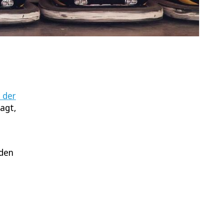
 der
agt,
 den