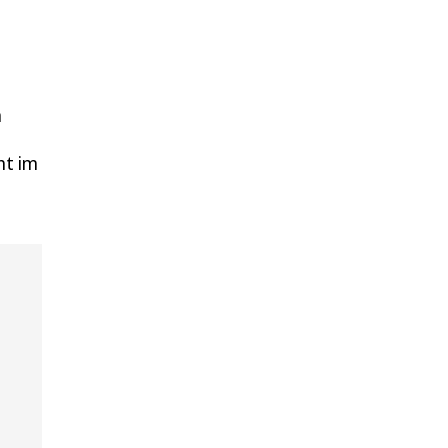
m
ht im