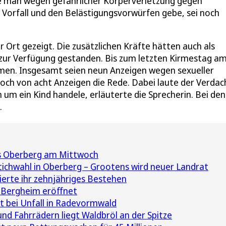
le man wegen gefährlicher Körperverletzung gegen
orfall und den Belästigungsvorwürfen gebe, sei noch
r Ort gezeigt. Die zusätzlichen Kräfte hätten auch als
 zur Verfügung gestanden. Bis zum letzten Kirmestag a
en. Insgesamt seien neun Anzeigen wegen sexueller
h von acht Anzeigen die Rede. Dabei laute der Verdac
h um ein Kind handele, erläuterte die Sprecherin. Bei den
.
s Oberberg am Mittwoch
tichwahl in Oberberg – Grootens wird neuer Landrat
erte ihr zehnjähriges Bestehen
 Bergheim eröffnet
t bei Unfall in Radevormwald
nd Fahrrädern liegt Waldbröl an der Spitze