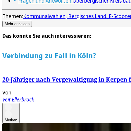
Fragen und Antworten
Oberbergischer Kreis bau
Themen:
Kommunalwahlen
Bergisches Land
E-Scoote
Mehr anzeigen
Das könnte Sie auch interessieren:
Verbindung zu Fall in Köln?
20-Jähriger nach Vergewaltigung in Kerpe
Von
Veit Ellerbrock
Merken