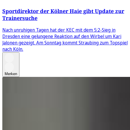
Sportdirektor der Kölner Haie gibt Update zur
Trainersuche
Nach unruhigen Tagen hat der KEC mit dem 5:2-Sieg in
Dresden eine gelungene Reaktion auf den Wirbel um Kari
Jalonen gezeigt. Am Sonntag kommt Straubing zum Topspiel
nach Köln.
Merken