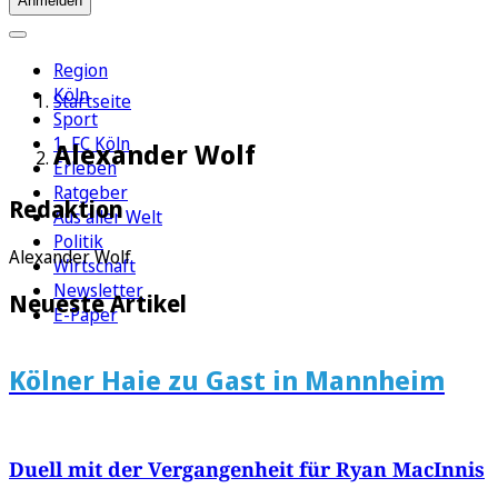
Anmelden
Region
Köln
Startseite
Sport
1. FC Köln
Alexander Wolf
Erleben
Ratgeber
Redaktion
Aus aller Welt
Politik
Alexander Wolf
Wirtschaft
Newsletter
Neueste Artikel
E-Paper
Kölner Haie zu Gast in Mannheim
Duell mit der Vergangenheit für Ryan MacInnis