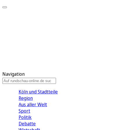
Meine KR
Meine Artikel
Meine Region
Meine Newsletter
Gewinnspiele
Mein Rundschau PLUS
Mein E-Paper
Navigation
Köln und Stadtteile
Region
Aus aller Welt
Sport
Politik
Debatte