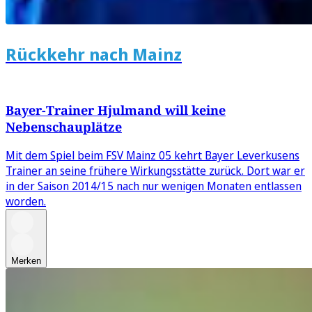
Rückkehr nach Mainz
Bayer-Trainer Hjulmand will keine
Nebenschauplätze
Mit dem Spiel beim FSV Mainz 05 kehrt Bayer Leverkusens
Trainer an seine frühere Wirkungsstätte zurück. Dort war er
in der Saison 2014/15 nach nur wenigen Monaten entlassen
worden.
Merken