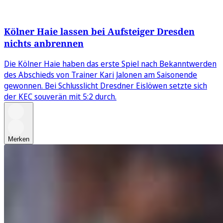
Kölner Haie lassen bei Aufsteiger Dresden
nichts anbrennen
Die Kölner Haie haben das erste Spiel nach Bekanntwerden
des Abschieds von Trainer Kari Jalonen am Saisonende
gewonnen. Bei Schlusslicht Dresdner Eislöwen setzte sich
der KEC souverän mit 5:2 durch.
Merken