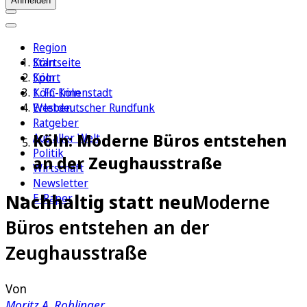
Anmelden
Region
Köln
Startseite
Sport
Köln
1. FC Köln
Köln-Innenstadt
Erleben
Westdeutscher Rundfunk
Ratgeber
Köln: Moderne Büros entstehen
Aus aller Welt
Politik
an der Zeughausstraße
Wirtschaft
Newsletter
Nachhaltig statt neu
Moderne
E-Paper
Büros entstehen an der
Zeughausstraße
Von
Moritz A. Rohlinger