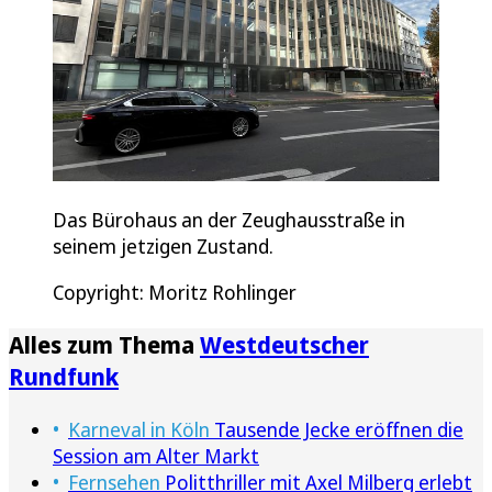
Das Bürohaus an der Zeughausstraße in
seinem jetzigen Zustand.
Copyright: Moritz Rohlinger
Alles zum Thema
Westdeutscher
Rundfunk
Karneval in Köln
Tausende Jecke eröffnen die
Session am Alter Markt
Fernsehen
Politthriller mit Axel Milberg erlebt