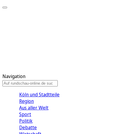
Meine KR
Meine Artikel
Meine Region
Meine Newsletter
Gewinnspiele
Mein Rundschau PLUS
Mein E-Paper
Navigation
Köln und Stadtteile
Region
Aus aller Welt
Sport
Politik
Debatte