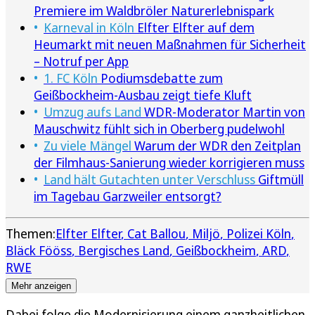
Premiere im Waldbröler Naturerlebnispark
Karneval in Köln
Elfter Elfter auf dem
Heumarkt mit neuen Maßnahmen für Sicherheit
– Notruf per App
1. FC Köln
Podiumsdebatte zum
Geißbockheim-Ausbau zeigt tiefe Kluft
Umzug aufs Land
WDR-Moderator Martin von
Mauschwitz fühlt sich in Oberberg pudelwohl
Zu viele Mängel
Warum der WDR den Zeitplan
der Filmhaus-Sanierung wieder korrigieren muss
Land hält Gutachten unter Verschluss
Giftmüll
im Tagebau Garzweiler entsorgt?
Themen:
Elfter Elfter
Cat Ballou
Miljö
Polizei Köln
Bläck Fööss
Bergisches Land
Geißbockheim
ARD
RWE
Mehr anzeigen
Dabei folge die Modernisierung einem ganzheitlichen