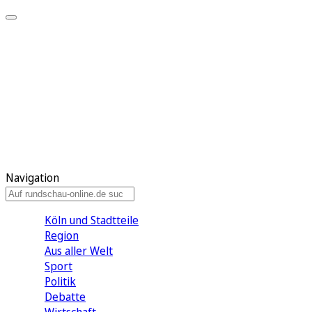
Meine KR
Meine Artikel
Meine Region
Meine Newsletter
Gewinnspiele
Mein Rundschau PLUS
Mein E-Paper
Navigation
Köln und Stadtteile
Region
Aus aller Welt
Sport
Politik
Debatte