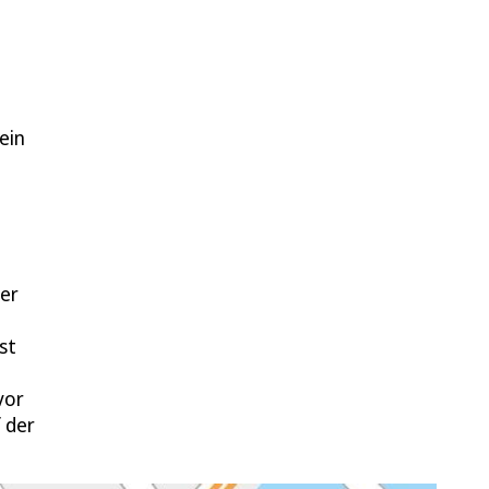
ein
zer
st
vor
 der