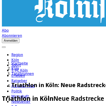
Abo
Abonnieren
Anmelden
Region
Köln
Startseite
Sport
Köln
1. FC Köln
Tanzbrunnen
Erleben
Ratgeber
Triathlon in Köln: Neue Radstrec
Aus aller Welt
Politik
Wirtschaft
Triathlon in Köln
Neue Radstrecke 
Newsletter