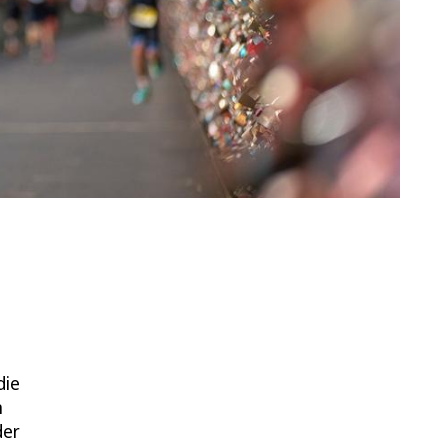
die
n
der