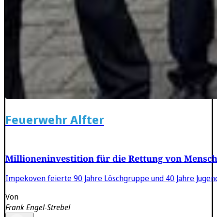
Feuerwehr Alfter
Millioneninvestition für die Rettung von Mensc
Impekoven feierte 90 Jahre Löschgruppe und 40 Jahre Jugendf
Von
Frank Engel-Strebel