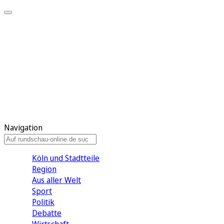
Meine KR
Meine Artikel
Meine Region
Meine Newsletter
Gewinnspiele
Mein Rundschau PLUS
Mein E-Paper
Navigation
Köln und Stadtteile
Region
Aus aller Welt
Sport
Politik
Debatte