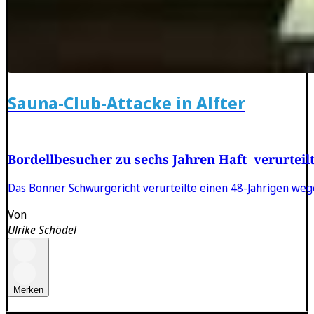
Sauna-Club-Attacke in Alfter
Bordellbesucher zu sechs Jahren Haft verurteil
Das Bonner Schwurgericht verurteilte einen 48-Jährigen weg
Von
Ulrike Schödel
Merken