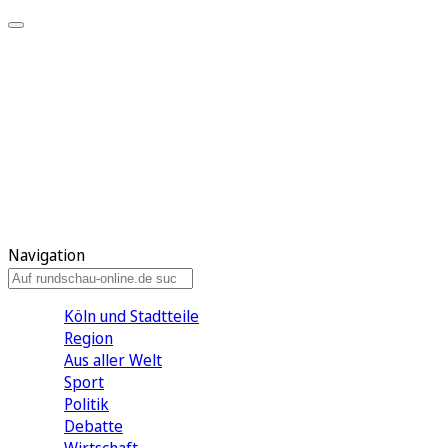
Meine KR
Meine Artikel
Meine Region
Meine Newsletter
Gewinnspiele
Mein Rundschau PLUS
Mein E-Paper
Navigation
Köln und Stadtteile
Region
Aus aller Welt
Sport
Politik
Debatte