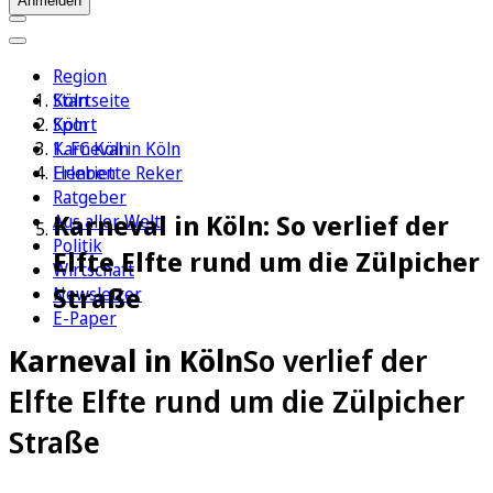
Anmelden
Region
Köln
Startseite
Sport
Köln
1. FC Köln
Karneval in Köln
Erleben
Henriette Reker
Ratgeber
Karneval in Köln: So verlief der
Aus aller Welt
Politik
Elfte Elfte rund um die Zülpicher
Wirtschaft
Straße
Newsletter
E-Paper
Karneval in Köln
So verlief der
Elfte Elfte rund um die Zülpicher
Straße