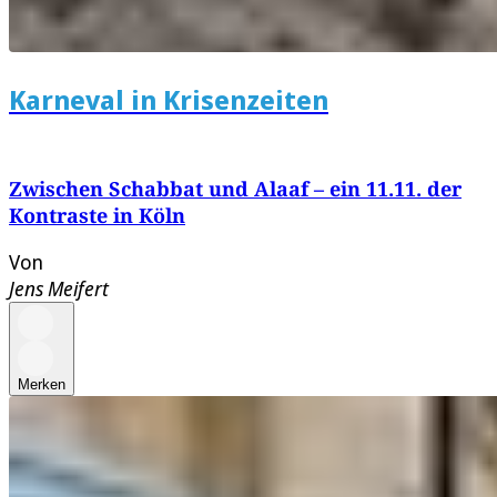
Karneval in Krisenzeiten
Zwischen Schabbat und Alaaf – ein 11.11. der
Kontraste in Köln
Von
Jens Meifert
Merken