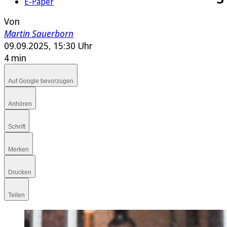
E-Paper
Von
Martin Sauerborn
09.09.2025, 15:30 Uhr
4 min
Auf Google bevorzugen
Anhören
Schrift
Merken
Drucken
Teilen