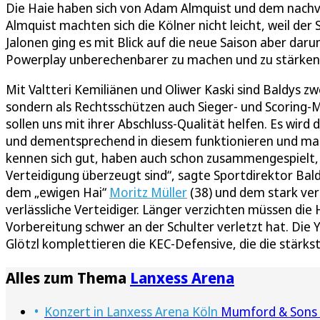
Die Haie haben sich von Adam Almquist und dem nachv
Almquist machten sich die Kölner nicht leicht, weil de
Jalonen ging es mit Blick auf die neue Saison aber dar
Powerplay unberechenbarer zu machen und zu stärken
Mit Valtteri Kemiliänen und Oliwer Kaski sind Baldys zw
sondern als Rechtsschützen auch Sieger- und Scoring-M
sollen uns mit ihrer Abschluss-Qualität helfen. Es wir
und dementsprechend in diesem funktionieren und ma
kennen sich gut, haben auch schon zusammengespielt, 
Verteidigung überzeugt sind“, sagte Sportdirektor Ba
dem „ewigen Hai“
Moritz Müller
(38) und dem stark ver
verlässliche Verteidiger. Länger verzichten müssen die 
Vorbereitung schwer an der Schulter verletzt hat. Die
Glötzl komplettieren die KEC-Defensive, die die stärkst
Alles zum Thema
Lanxess Arena
Konzert in Lanxess Arena Köln
Mumford & Sons b