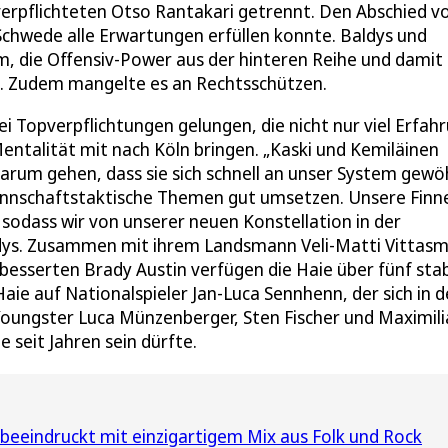
erpflichteten Otso Rantakari getrennt. Den Abschied v
r Schwede alle Erwartungen erfüllen konnte. Baldys und
um, die Offensiv-Power aus der hinteren Reihe und damit
. Zudem mangelte es an Rechtsschützen.
ei Topverpflichtungen gelungen, die nicht nur viel Erfah
entalität mit nach Köln bringen. „Kaski und Kemiläinen
d darum gehen, dass sie sich schnell an unser System gew
nnschaftstaktische Themen gut umsetzen. Unsere Finn
sodass wir von unserer neuen Konstellation in der
ldys. Zusammen mit ihrem Landsmann Veli-Matti Vittasm
besserten Brady Austin verfügen die Haie über fünf stab
Haie auf Nationalspieler Jan-Luca Sennhenn, der sich in d
 Youngster Luca Münzenberger, Sten Fischer und Maximil
e seit Jahren sein dürfte.
eeindruckt mit einzigartigem Mix aus Folk und Rock