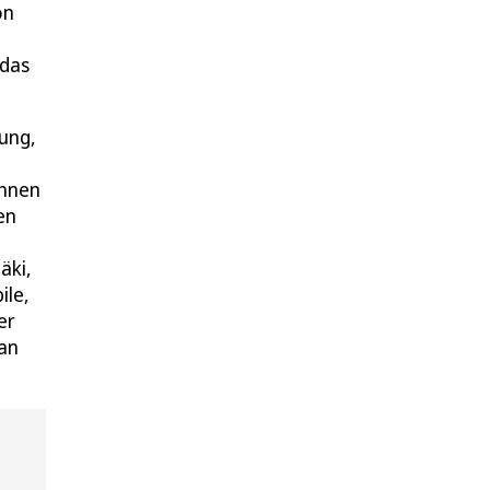
on
 das
rung,
öhnen
en
äki,
ile,
er
ian