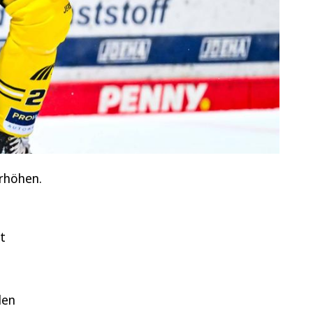
erhöhen.
t
len