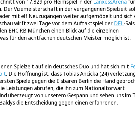
schnitt von 17.829 pro Heimspiel in der
LanxessArena
fü
 Der Vizemeisterschaft in der vergangenen Spielzeit sol
 Kader mit elf Neuzugängen weiter aufgemöbelt und sich 
dschau wirft zwei Tage vor dem Auftaktspiel der
DEL
-Sai
en EHC RB München einen Blick auf die einzelnen
was für den achtfachen deutschen Meister möglich ist.
enen Spielzeit auf ein deutsches Duo und hat sich mit
Fe
olt
. Die Hoffnung ist, dass Tobias Ancicka (24) verletzun
 ersten Spiele gegen die Eisbären Berlin die Hand gebroc
die Leistungen abrufen, die ihn zum Nationaltorwart
 sind überzeugt von unserem Gespann und sehen uns im 
s Baldys die Entscheidung gegen einen erfahrenen,