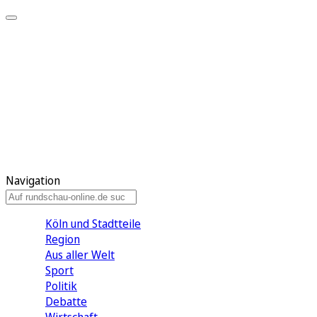
Meine KR
Meine Artikel
Meine Region
Meine Newsletter
Gewinnspiele
Mein Rundschau PLUS
Mein E-Paper
Navigation
Köln und Stadtteile
Region
Aus aller Welt
Sport
Politik
Debatte