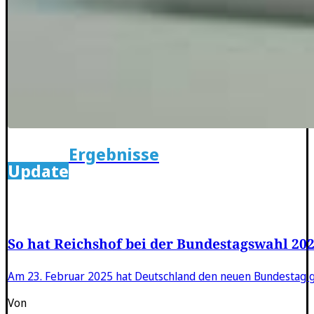
Ergebnisse
Update
So hat Reichshof bei der Bundestagswahl 20
Am 23. Februar 2025 hat Deutschland den neuen Bundestag ge
Von