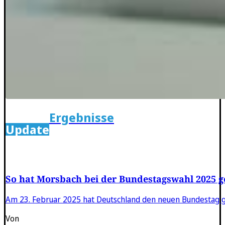
Ergebnisse
Update
So hat Morsbach bei der Bundestagswahl 2025 g
Am 23. Februar 2025 hat Deutschland den neuen Bundestag ge
Von