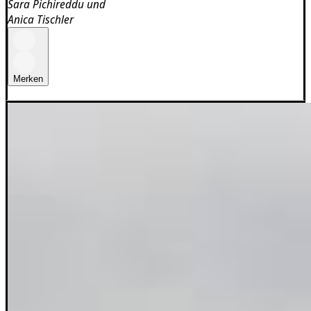
Sara Pichireddu
und
Anica Tischler
Merken