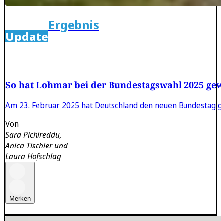
Ergebnis
Update
So hat Lohmar bei der Bundestagswahl 2025 gewä
Am 23. Februar 2025 hat Deutschland den neuen Bundestag gew
Von
Sara Pichireddu
,
Anica Tischler
und
Laura Hofschlag
Merken