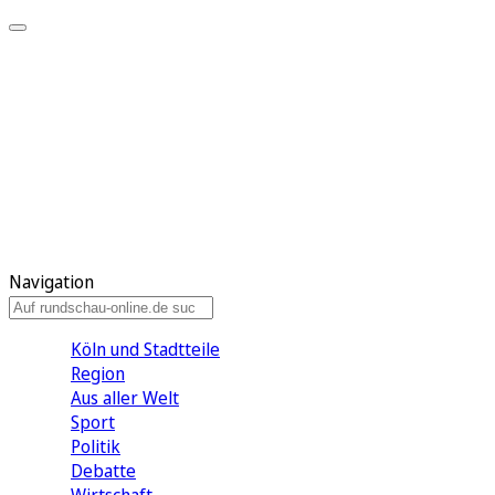
Meine KR
Meine Artikel
Meine Region
Meine Newsletter
Gewinnspiele
Mein Rundschau PLUS
Mein E-Paper
Navigation
Köln und Stadtteile
Region
Aus aller Welt
Sport
Politik
Debatte