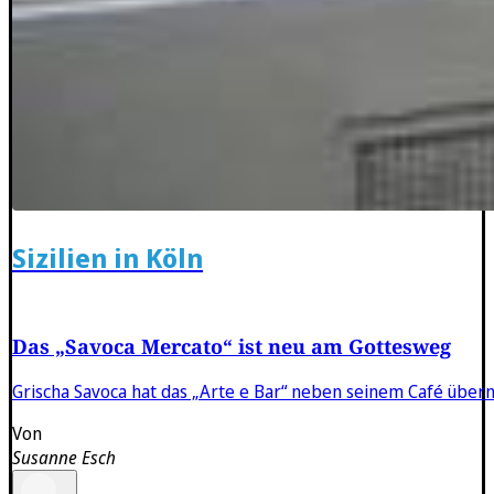
Sizilien in Köln
Das „Savoca Mercato“ ist neu am Gottesweg
Grischa Savoca hat das „Arte e Bar“ neben seinem Café übern
Von
Susanne Esch