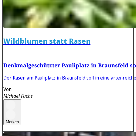
Wildblumen statt Rasen
Denkmalgeschützter Pauliplatz in Braunsfeld so
Der Rasen am Pauliplatz in Braunsfeld soll in eine artenreic
Von
Michael Fuchs
Merken