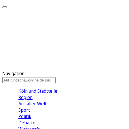
Meine KR
Meine Artikel
Meine Region
Meine Newsletter
Gewinnspiele
Mein Rundschau PLUS
Mein E-Paper
Navigation
Köln und Stadtteile
Region
Aus aller Welt
Sport
Politik
Debatte