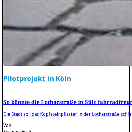
Pilotprojekt in Köln
So könnte die Lotharstraße in Sülz fahrradfreu
Die Stadt soll das Kopfsteinpflaster in der Lotharstraße schl
Von
Susanne Esch