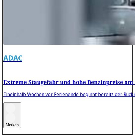
ADAC
Extreme Staugefahr und hohe Benzinpreise am
Eineinhalb Wochen vor Ferienende beginnt bereits der Rückr
Merken