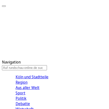
Meine KR
Meine Artikel
Meine Region
Meine Newsletter
Gewinnspiele
Mein Rundschau PLUS
Mein E-Paper
Navigation
Köln und Stadtteile
Region
Aus aller Welt
Sport
Politik
Debatte