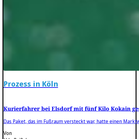
Prozess in Köln
Kurierfahrer bei Elsdorf mit fünf Kilo Kokain g
Das Paket, das im Fußraum versteckt war, hatte einen Marktw
Von