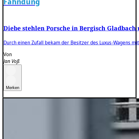
Fahndung
Diebe stehlen Porsche in Bergisch Gladbach u
Durch einen Zufall bekam der Besitzer des Luxus-Wagens mit
Von
Jan Voß
Merken