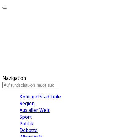
Meine KR
Meine Artikel
Meine Region
Meine Newsletter
Gewinnspiele
Mein Rundschau PLUS
Mein E-Paper
Navigation
Köln und Stadtteile
Region
Aus aller Welt
Sport
Politik
Debatte