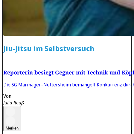
Jiu-Jitsu im Selbstversuch
Reporterin besiegt Gegner mit Technik und Köp
Die SG Marmagen-Nettersheim bemängelt Konkurrenz durch 
Von
Julia Reuß
Merken