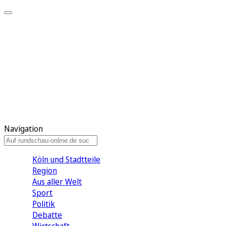
Meine KR
Meine Artikel
Meine Region
Meine Newsletter
Gewinnspiele
Mein Rundschau PLUS
Mein E-Paper
Navigation
Köln und Stadtteile
Region
Aus aller Welt
Sport
Politik
Debatte