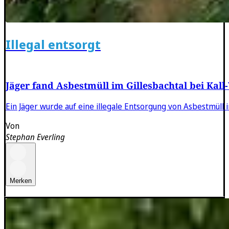
Illegal entsorgt
Jäger fand Asbestmüll im Gillesbachtal bei Kal
Ein Jäger wurde auf eine illegale Entsorgung von Asbestmül
Von
Stephan Everling
Merken