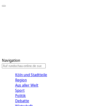
Meine KR
Meine Artikel
Meine Region
Meine Newsletter
Gewinnspiele
Mein Rundschau PLUS
Mein E-Paper
Navigation
Köln und Stadtteile
Region
Aus aller Welt
Sport
Politik
Debatte