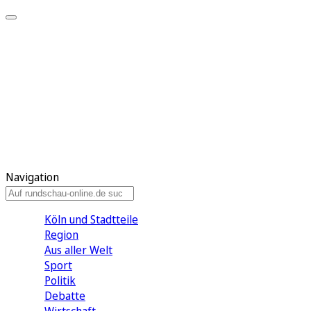
Meine KR
Meine Artikel
Meine Region
Meine Newsletter
Gewinnspiele
Mein Rundschau PLUS
Mein E-Paper
Navigation
Köln und Stadtteile
Region
Aus aller Welt
Sport
Politik
Debatte