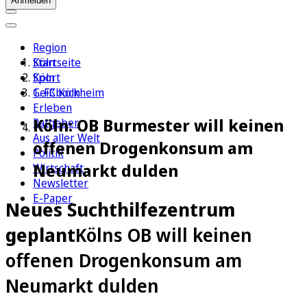
Anmelden
Region
Köln
Startseite
Sport
Köln
1. FC Köln
Geißbockheim
Erleben
Köln: OB Burmester will keinen
Ratgeber
Aus aller Welt
offenen Drogenkonsum am
Politik
Neumarkt dulden
Wirtschaft
Newsletter
E-Paper
Neues Suchthilfezentrum
geplant
Kölns OB will keinen
offenen Drogenkonsum am
Neumarkt dulden