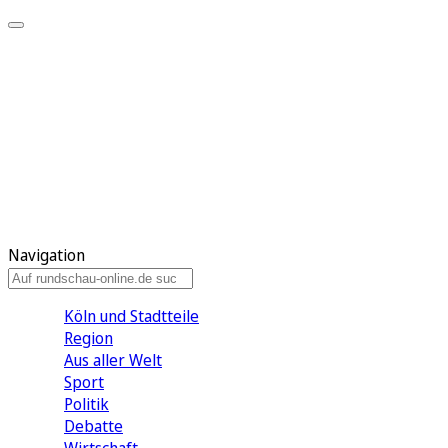
Meine KR
Meine Artikel
Meine Region
Meine Newsletter
Gewinnspiele
Mein Rundschau PLUS
Mein E-Paper
Navigation
Köln und Stadtteile
Region
Aus aller Welt
Sport
Politik
Debatte