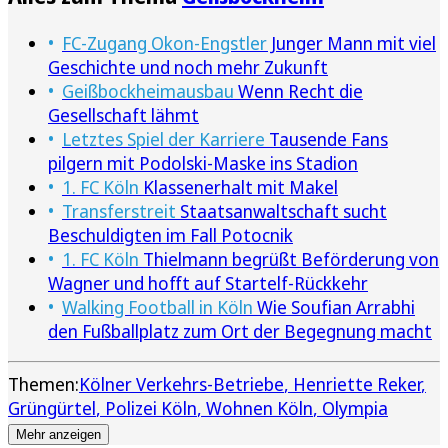
FC-Zugang Okon-Engstler
Junger Mann mit viel
Geschichte und noch mehr Zukunft
Geißbockheimausbau
Wenn Recht die
Gesellschaft lähmt
Letztes Spiel der Karriere
Tausende Fans
pilgern mit Podolski-Maske ins Stadion
1. FC Köln
Klassenerhalt mit Makel
Transferstreit
Staatsanwaltschaft sucht
Beschuldigten im Fall Potocnik
1. FC Köln
Thielmann begrüßt Beförderung von
Wagner und hofft auf Startelf-Rückkehr
Walking Football in Köln
Wie Soufian Arrabhi
den Fußballplatz zum Ort der Begegnung macht
Themen:
Kölner Verkehrs-Betriebe
Henriette Reker
Grüngürtel
Polizei Köln
Wohnen Köln
Olympia
Mehr anzeigen