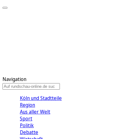
Meine KR
Meine Artikel
Meine Region
Meine Newsletter
Gewinnspiele
Mein Rundschau PLUS
Mein E-Paper
Navigation
Köln und Stadtteile
Region
Aus aller Welt
Sport
Politik
Debatte