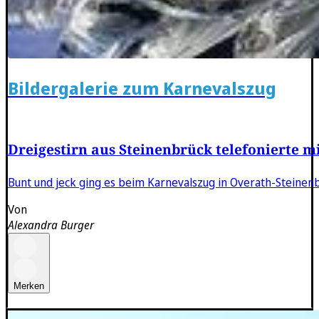
Bildergalerie zum Karnevalszug
Dreigestirn aus Steinenbrück telefonierte mi
Bunt und jeck ging es beim Karnevalszug in Overath-Steinen
Von
Alexandra Burger
Merken