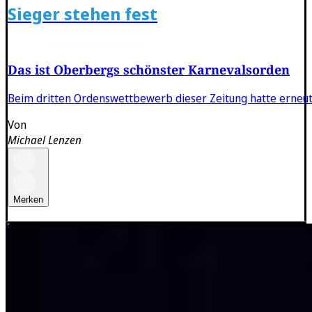
Sieger stehen fest
Das ist Oberbergs schönster Karnevalsorden
Beim dritten Ordenswettbewerb dieser Zeitung hatte erneut
Von
Michael Lenzen
Merken