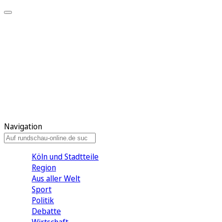
Meine KR
Meine Artikel
Meine Region
Meine Newsletter
Gewinnspiele
Mein Rundschau PLUS
Mein E-Paper
Navigation
Köln und Stadtteile
Region
Aus aller Welt
Sport
Politik
Debatte