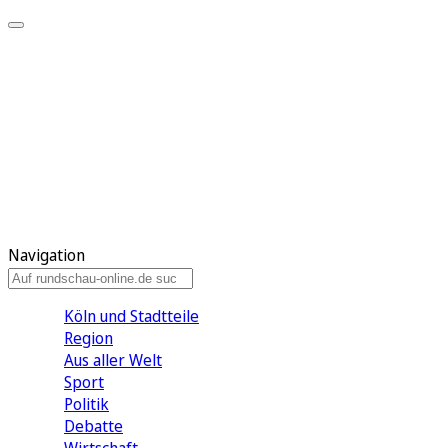
Meine KR
Meine Artikel
Meine Region
Meine Newsletter
Gewinnspiele
Mein Rundschau PLUS
Mein E-Paper
Navigation
Köln und Stadtteile
Region
Aus aller Welt
Sport
Politik
Debatte