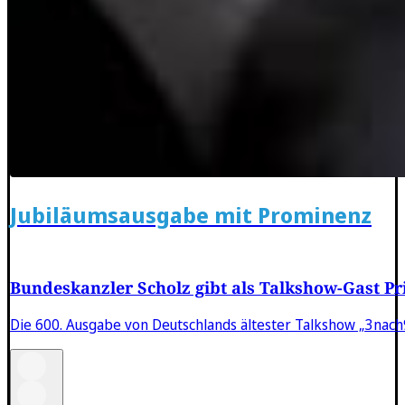
Jubiläumsausgabe mit Prominenz
Bundeskanzler Scholz gibt als Talkshow-Gast Pri
Die 600. Ausgabe von Deutschlands ältester Talkshow „3nach9