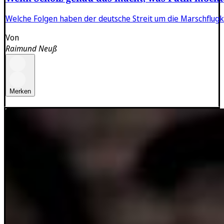
Welche Folgen haben der deutsche Streit um die Marschflugk
Von
Raimund Neuß
Merken