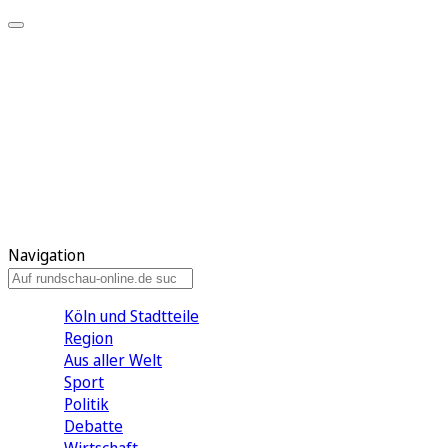
Meine KR
Meine Artikel
Meine Region
Meine Newsletter
Gewinnspiele
Mein Rundschau PLUS
Mein E-Paper
Navigation
Köln und Stadtteile
Region
Aus aller Welt
Sport
Politik
Debatte