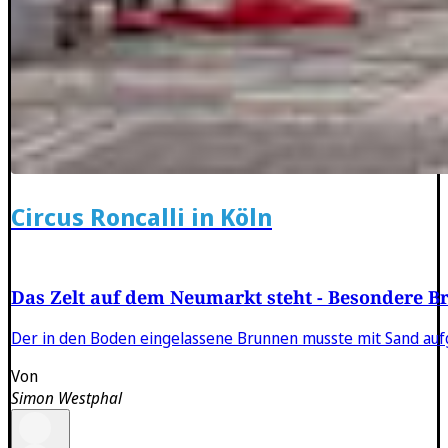
Circus Roncalli in Köln
Das Zelt auf dem Neumarkt steht - Besondere 
Der in den Boden eingelassene Brunnen musste mit Sand auf
Von
Simon Westphal