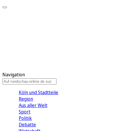
Meine KR
Meine Artikel
Meine Region
Meine Newsletter
Gewinnspiele
Mein Rundschau PLUS
Mein E-Paper
Navigation
Köln und Stadtteile
Region
Aus aller Welt
Sport
Politik
Debatte