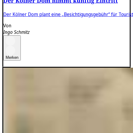
Der Kölner Dom nimmt künftig Eintritt
Der Kölner Dom plant eine „Besichtigungsgebühr“ für Touriste
Von
Ingo Schmitz
Merken